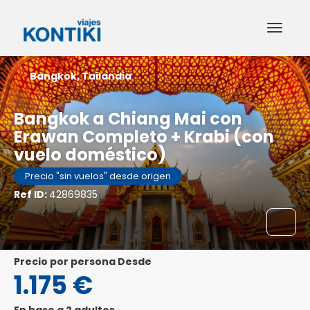
Bangkok, Tailandia
Bangkok a Chiang Mai con
Erawan Completo + Krabi (con
vuelo doméstico)
Precio "sin vuelos" desde origen
Ref ID:
42869835
precio por persona Desde
1.175 €