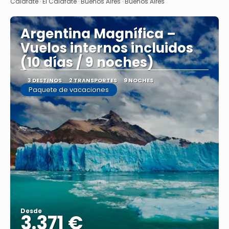
Calafate · El Calafate · Buenos Aires · Buenos Aires
Argentina Magnífica –
Vuelos internos incluidos
(10 días / 9 noches)
3 DESTINOS
2 TRANSPORTES
9 NOCHES
Paquete de vacaciones
Desde
3.371 €