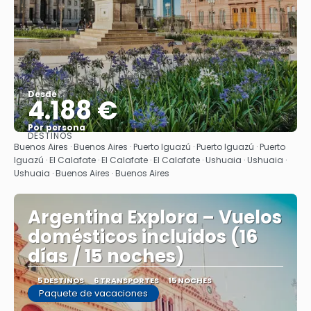
Desde
4.188 €
Por persona
DESTINOS
Ver
Buenos Aires · Buenos Aires · Puerto Iguazú · Puerto Iguazú · Puerto
Iguazú · El Calafate · El Calafate · El Calafate · Ushuaia · Ushuaia ·
Ushuaia · Buenos Aires · Buenos Aires
Argentina Explora – Vuelos
domésticos incluidos (16
días / 15 noches)
5 DESTINOS
6 TRANSPORTES
15 NOCHES
Paquete de vacaciones