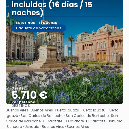
incluidos (16 días / 15
noches)
5 DESTINOS
15 NOCHES
Paquete de vacaciones
Desde
5.710 €
Por persona
DESTINOS
Ver
Buenos Aires · Buenos Aires · Puerto Iguazú · Puerto Iguazú · Puerto
Iguazú · San Carlos de Bariloche · San Carlos de Bariloche · San
Carlos de Bariloche · El Calafate · El Calafate · El Calafate · Ushuaia
· Ushuaia · Ushuaia · Buenos Aires · Buenos Aires