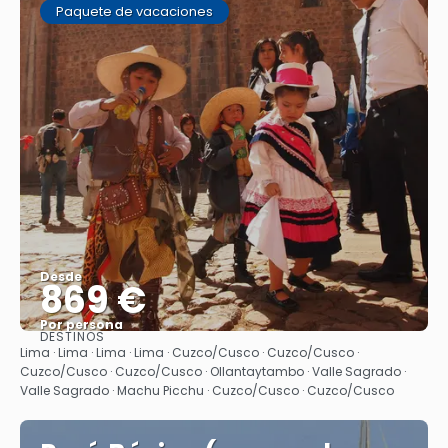
Paquete de vacaciones
Desde
869 €
Por persona
DESTINOS
Ver
Lima · Lima · Lima · Lima · Cuzco/Cusco · Cuzco/Cusco ·
Cuzco/Cusco · Cuzco/Cusco · Ollantaytambo · Valle Sagrado ·
Valle Sagrado · Machu Picchu · Cuzco/Cusco · Cuzco/Cusco