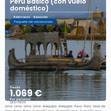
Perú Básico (con vuelo
doméstico)
9 DESTINOS
9 NOCHES
Paquete de vacaciones
Desde
1.069 €
Por persona
DESTINOS
Ver
Lima · Lima · Lima · Lima · Arequipa · Arequipa · Puno · Puno · Islas de
Uros · Puno · Puno · Cuzco/Cusco · Cuzco/Cusco · Cuzco/Cusco ·