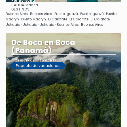
Por persona
SALIDA:
Madrid
Ver
DESTINOS
Buenos Aires · Buenos Aires · Puerto Iguazú · Puerto Iguazú · Puerto
Madryn · Puerto Madryn · El Calafate · El Calafate · El Calafate ·
Ushuaia · Ushuaia · Ushuaia · Buenos Aires · Buenos Aires
De Boca en Boca
(Panamá)
5 DESTINOS
12 NOCHES
Paquete de vacaciones