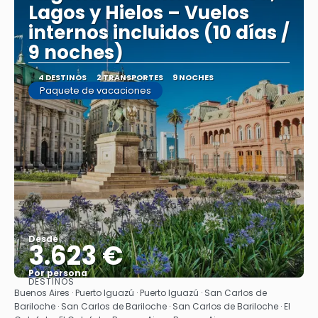
Lagos y Hielos – Vuelos
internos incluidos (10 días /
9 noches)
4 DESTINOS
2 TRANSPORTES
9 NOCHES
Paquete de vacaciones
Desde
3.623 €
Por persona
DESTINOS
Ver
Buenos Aires · Puerto Iguazú · Puerto Iguazú · San Carlos de
Bariloche · San Carlos de Bariloche · San Carlos de Bariloche · El