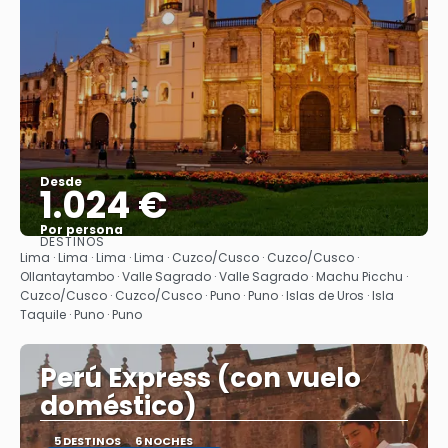
Desde
1.024 €
Por persona
DESTINOS
Ver
Lima · Lima · Lima · Lima · Cuzco/Cusco · Cuzco/Cusco ·
Ollantaytambo · Valle Sagrado · Valle Sagrado · Machu Picchu ·
Cuzco/Cusco · Cuzco/Cusco · Puno · Puno · Islas de Uros · Isla
Taquile · Puno · Puno
Perú Express (con vuelo
doméstico)
5 DESTINOS
6 NOCHES