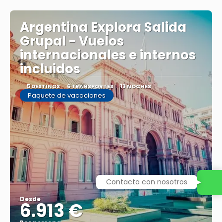
Argentina Explora Salida
Grupal - Vuelos
internacionales e internos
incluidos
5 DESTINOS
6 TRANSPORTES
13 NOCHES
Paquete de vacaciones
Contacta con nosotros
Desde
6.913 €