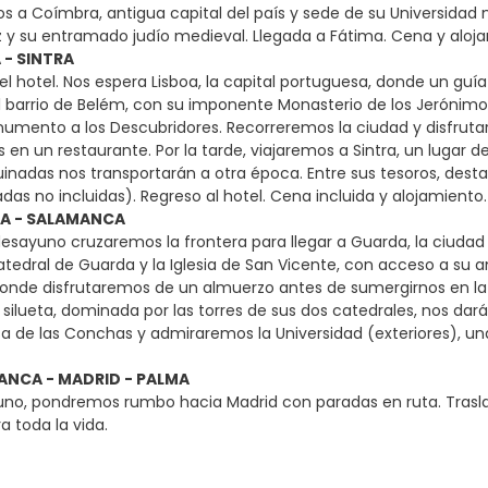
s a Coímbra, antigua capital del país y sede de su Universidad m
 y su entramado judío medieval. Llegada a Fátima. Cena y aloj
A - SINTRA
l hotel. Nos espera Lisboa, la capital portuguesa, donde un guía
l barrio de Belém, con su imponente Monasterio de los Jerónimos 
mento a los Descubridores. Recorreremos la ciudad y disfrutar
en un restaurante. Por la tarde, viajaremos a Sintra, un lugar de
uinadas nos transportarán a otra época. Entre sus tesoros, destac
das no incluidas). Regreso al hotel. Cena incluida y alojamiento.
DA - SALAMANCA
esayuno cruzaremos la frontera para llegar a Guarda, la ciudad
 Catedral de Guarda y la Iglesia de San Vicente, con acceso a s
nde disfrutaremos de un almuerzo antes de sumergirnos en la ri
 silueta, dominada por las torres de sus dos catedrales, nos da
sa de las Conchas y admiraremos la Universidad (exteriores), un
MANCA - MADRID - PALMA
uno, pondremos rumbo hacia Madrid con paradas en ruta. Traslado 
a toda la vida.