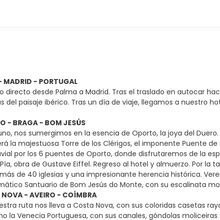
 - MADRID - PORTUGAL
o directo desde Palma a Madrid. Tras el traslado en autocar haci
s del paisaje ibérico. Tras un día de viaje, llegamos a nuestro 
TO - BRAGA - BOM JESÚS
uno, nos sumergimos en la esencia de Oporto, la joya del Duero.
rá la majestuosa Torre de los Clérigos, el imponente Puente de 
uvial por los 6 puentes de Oporto, donde disfrutaremos de la esp
Pía, obra de Gustave Eiffel. Regreso al hotel y almuerzo. Por la
 más de 40 iglesias y una impresionante herencia histórica. Ve
ático Santuario de Bom Jesús do Monte, con su escalinata monu
A NOVA - AVEIRO - COÍMBRA
stra ruta nos lleva a Costa Nova, con sus coloridas casetas ray
 la Venecia Portuguesa, con sus canales, góndolas moliceiras 