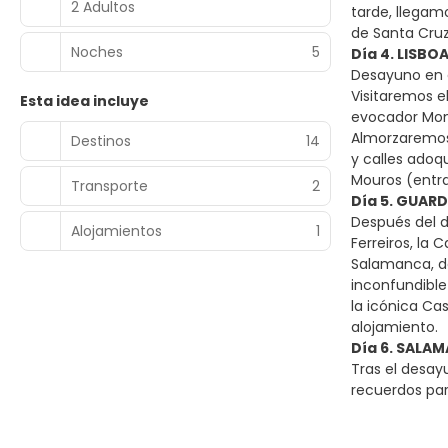
2 Adultos
tarde, llegamo
de Santa Cruz
Noches
5
Día 4. LISBO
Desayuno en e
Visitaremos e
Esta idea incluye
evocador Monu
Almorzaremos 
Destinos
14
y calles adoq
Mouros (entra
Transporte
2
Día 5. GUAR
Después del d
Alojamientos
1
Ferreiros, la
Salamanca, do
inconfundible
la icónica Ca
alojamiento.
Día 6. SALA
Tras el desay
recuerdos par