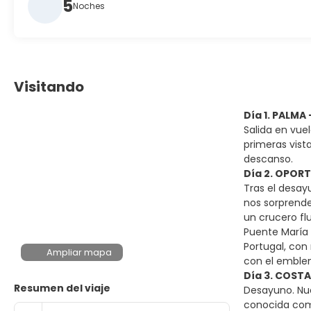
5
Noches
Visitando
Día 1. PALMA
Salida en vuel
primeras vista
descanso.
Día 2. OPOR
Tras el desay
nos sorprende
un crucero fl
Puente María 
Portugal, con
Ampliar mapa
con el emblem
Día 3. COST
Resumen del viaje
Desayuno. Nue
conocida como