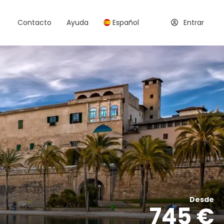
Contacto
Ayuda
Español
Entrar
Desde
745 €